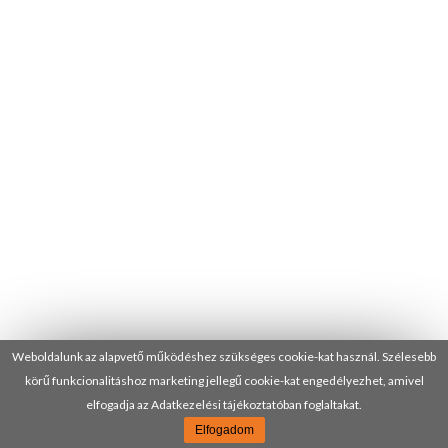
Weboldalunk az alapvető működéshez szükséges cookie-kat használ. Szélesebb
körű funkcionalitáshoz marketing jellegű cookie-kat engedélyezhet, amivel
elfogadja az Adatkezelési tájékoztatóban foglaltakat.
Elfogadom