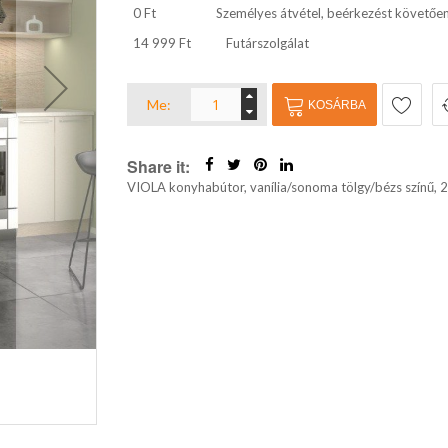
0 Ft
Személyes átvétel, beérkezést követőe
14 999 Ft
Futárszolgálat
Me:
KOSÁRBA
Share it:
VIOLA konyhabútor, vanília/sonoma tölgy/bézs színű