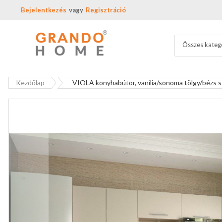
Bejelentkezés
Regisztráció
Összes kateg
Kezdőlap
VIOLA konyhabútor, vanília/sonoma tölgy/bézs 
Ugrás
a
képgaléria
végére