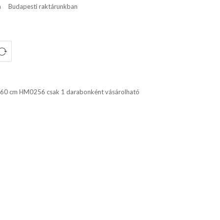
n
Budapesti raktárunkban
, 260 cm HM0256 csak 1 darabonként vásárolható