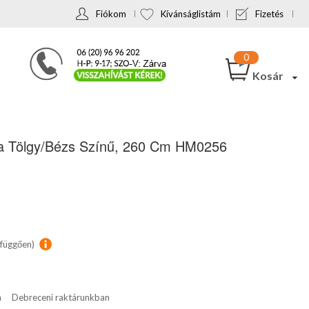
Fiókom
Kívánságlistám
Fizetés
Kosár
a Tölgy/bézs Színű, 260 Cm HM0256
 függően)
n
Debreceni raktárunkban