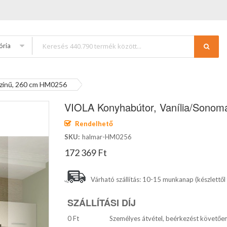
ória
színű, 260 cm HM0256
VIOLA Konyhabútor, Vanília/sonom
Rendelhető
SKU
halmar-HM0256
172 369 Ft
Várható szállítás: 10-15 munkanap (készlettől
SZÁLLÍTÁSI DÍJ
0 Ft
Személyes átvétel, beérkezést követőe