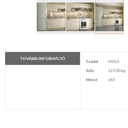
Ugrás
a
képgaléria
elejére
TOVÁBBI INFORMÁCIÓ
További
Család
VIOLA
információ
Súly:
123.00 kg
Méret
260