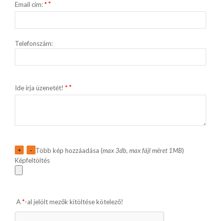
Email cím:
*
Telefonszám:
Ide írja üzenetét!
*
Több kép hozzáadása (
max 3db, max fájl méret 1MB
)
+
-
Képfeltöltés
A
*
-al jelölt mezők kitöltése kötelező!