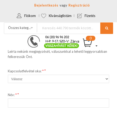
Bejelentkezés
Regisztráció
Fiókom
Kívánságlistám
Fizetés
Összes kategória
Leírta nekünk megjegyzését, válaszunkkal a lehető leggyorsabban
felkeressük Önt.
Kapcsolatfelvétel oka:
*
Név:
*