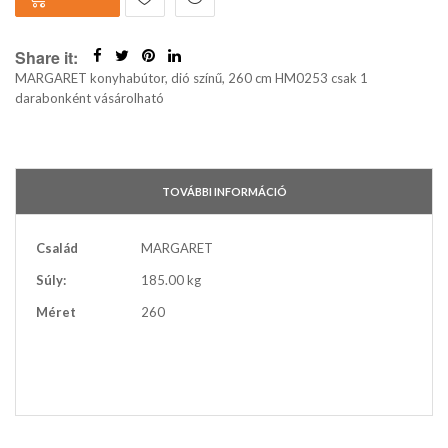
Share it:
MARGARET konyhabútor, dió színű, 260 cm HM0253 csak 1
darabonként vásárolható
TOVÁBBI INFORMÁCIÓ
További
Család
MARGARET
információ
Súly:
185.00 kg
Méret
260