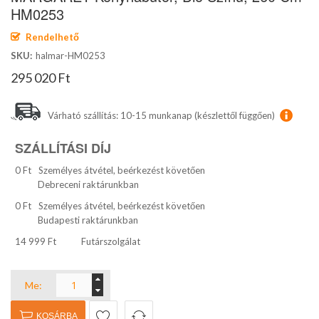
képgaléria
HM0253
elejére
Rendelhető
SKU
halmar-HM0253
295 020 Ft
Várható szállítás: 10-15 munkanap (készlettől függően)
SZÁLLÍTÁSI DÍJ
0 Ft
Személyes átvétel, beérkezést követően
Debreceni raktárunkban
0 Ft
Személyes átvétel, beérkezést követően
Budapesti raktárunkban
14 999 Ft
Futárszolgálat
Me:
KOSÁRBA