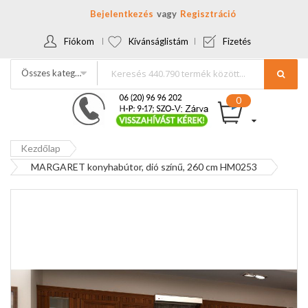
Bejelentkezés
Regisztráció
Fiókom
Kívánságlistám
Fizetés
Összes kategória
Kezdőlap
MARGARET konyhabútor, dió színű, 260 cm HM0253
Ugrás
a
képgaléria
végére