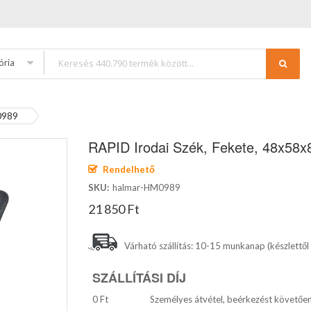
ória
0989
RAPID Irodai Szék, Fekete, 48x5
Rendelhető
SKU
halmar-HM0989
21 850 Ft
Várható szállítás: 10-15 munkanap (készlettől
SZÁLLÍTÁSI DÍJ
0 Ft
Személyes átvétel, beérkezést követőe