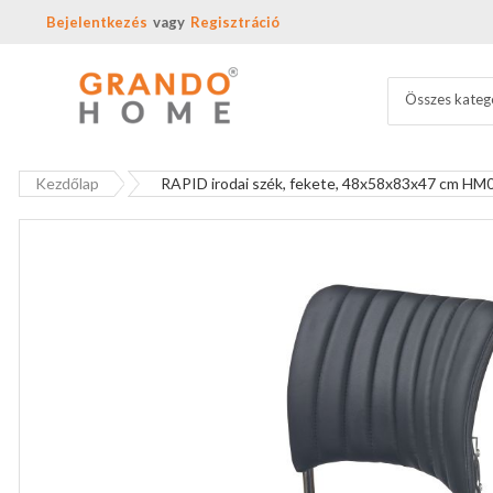
Bejelentkezés
Regisztráció
Összes kateg
Kezdőlap
RAPID irodai szék, fekete, 48x58x83x47 cm HM
Ugrás
a
képgaléria
végére