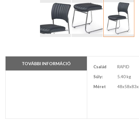
Ugrás
a
képgaléria
elejére
TOVÁBBI INFORMÁCIÓ
További
Család
RAPID
információ
Súly:
5.40 kg
Méret
48x58x83x