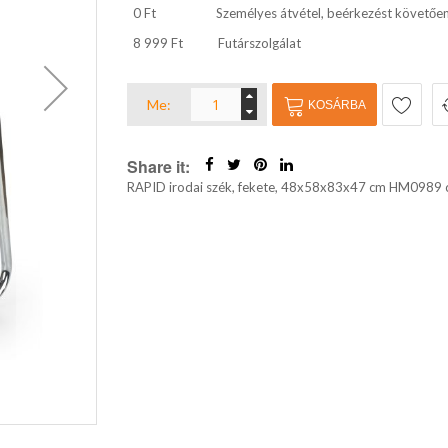
0 Ft
Személyes átvétel, beérkezést követőe
8 999 Ft
Futárszolgálat
Me:
KOSÁRBA
Share it:
RAPID irodai szék, fekete, 48x58x83x47 cm HM0989 