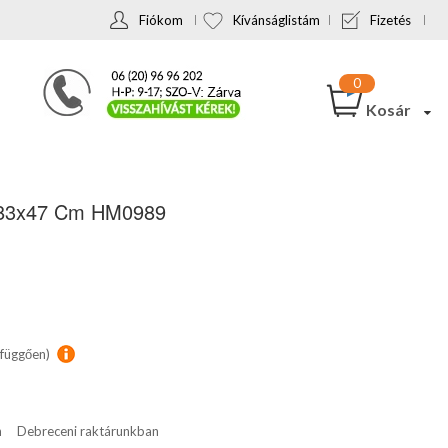
Fiókom
Kívánságlistám
Fizetés
Kosár
8x83x47 Cm HM0989
 függően)
n
Debreceni raktárunkban