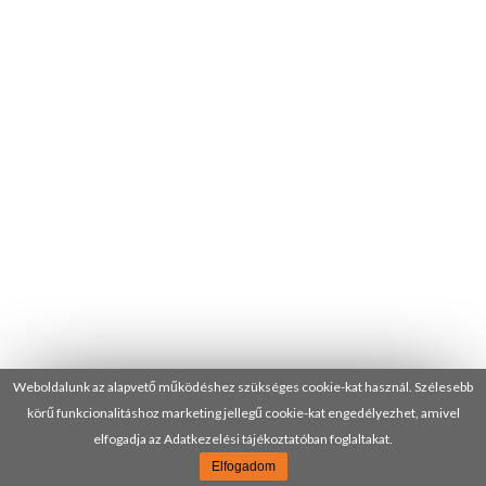
Weboldalunk az alapvető működéshez szükséges cookie-kat használ. Szélesebb
körű funkcionalitáshoz marketing jellegű cookie-kat engedélyezhet, amivel
elfogadja az Adatkezelési tájékoztatóban foglaltakat.
Elfogadom