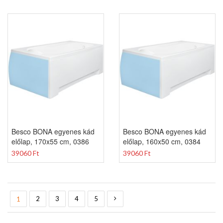
Besco BONA egyenes kád
Besco BONA egyenes kád
előlap, 170x55 cm, 0386
előlap, 160x50 cm, 0384
39060 Ft
39060 Ft
Oldal
You're currently reading page
Oldal
Oldal
Oldal
Oldal
Oldal
Következő
2
3
4
5
1