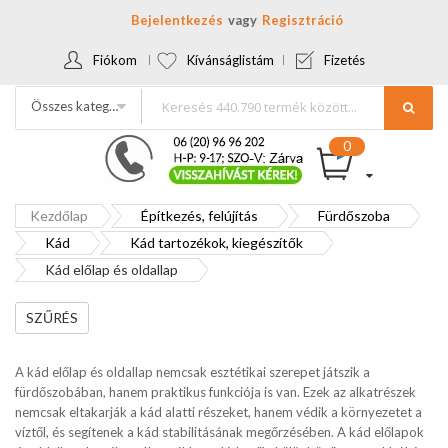
Bejelentkezés
Regisztráció
Fiókom
Kívánságlistám
Fizetés
Összes kategória
Kezdőlap
Építkezés, felújítás
Fürdőszoba
Kád
Kád tartozékok, kiegészítők
Kád előlap és oldallap
SZŰRÉS
A kád előlap és oldallap nemcsak esztétikai szerepet játszik a
fürdőszobában, hanem praktikus funkciója is van. Ezek az alkatrészek
nemcsak eltakarják a kád alatti részeket, hanem védik a környezetet a
víztől, és segítenek a kád stabilitásának megőrzésében. A kád előlapok