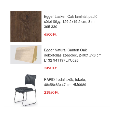
Egger Lasken Oak laminált padló,
sötét tölgy, 129.2x19.2 cm, 8 mm
365 330
6500 Ft
Egger Natural Canton Oak
dekorfóliás szegőléc, 240x1.7x6 cm,
L132 941197EPC026
2490 Ft
RAPID irodai szék, fekete,
48x58x83x47 cm HM0989
21850 Ft