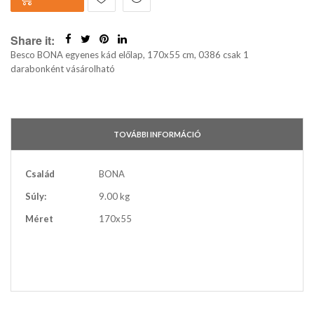
Share it:
Besco BONA egyenes kád előlap, 170x55 cm, 0386 csak 1
darabonként vásárolható
TOVÁBBI INFORMÁCIÓ
További
Család
BONA
információ
Súly:
9.00 kg
Méret
170x55