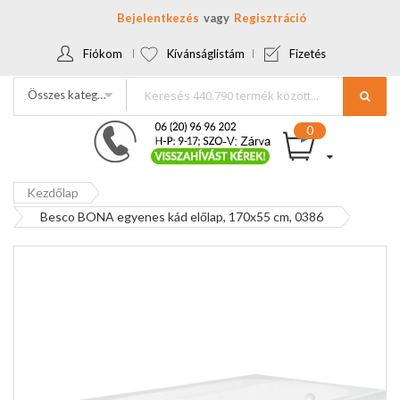
Bejelentkezés
Regisztráció
Fiókom
Kívánságlistám
Fizetés
Összes kategória
Kezdőlap
Besco BONA egyenes kád előlap, 170x55 cm, 0386
Ugrás
a
képgaléria
végére