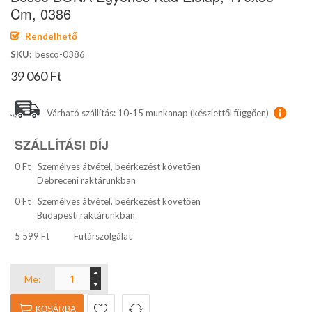
képgaléria
Cm, 0386
elejére
Rendelhető
SKU
besco-0386
39 060 Ft
Várható szállítás: 10-15 munkanap (készlettől függően)
SZÁLLÍTÁSI DÍJ
0 Ft
Személyes átvétel, beérkezést követően
Debreceni raktárunkban
0 Ft
Személyes átvétel, beérkezést követően
Budapesti raktárunkban
5 599 Ft
Futárszolgálat
Me:
KOSÁRBA