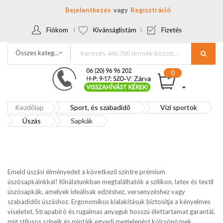
Bejelentkezés
Regisztráció
Fiókom
Kívánságlistám
Fizetés
Összes kategória
Kezdőlap
Sport, és szabadidő
Vízi sportok
Úszás
Sapkák
Emeld úszási élményedet a következő szintre prémium
úszósapkáinkkal! Kínálatunkban megtalálhatók a szilikon, latex és textil
úszósapkák, amelyek ideálisak edzéshez, versenyzéshez vagy
szabadidős úszáshoz. Ergonomikus kialakításuk biztosítja a kényelmes
viseletet. Strapabíró és rugalmas anyaguk hosszú élettartamat garantál,
míg stílusos színeik és mintáik egyedi megjelenést kölcsönöznek