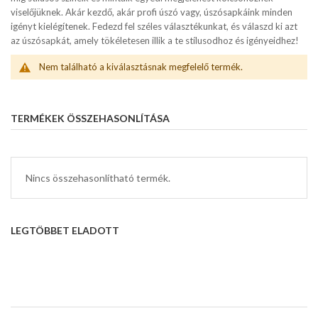
viselőjüknek. Akár kezdő, akár profi úszó vagy, úszósapkáink minden
igényt kielégítenek. Fedezd fel széles választékunkat, és válaszd ki azt
az úszósapkát, amely tökéletesen illik a te stílusodhoz és igényeidhez!
Nem található a kiválasztásnak megfelelő termék.
TERMÉKEK ÖSSZEHASONLÍTÁSA
Nincs összehasonlítható termék.
LEGTÖBBET ELADOTT