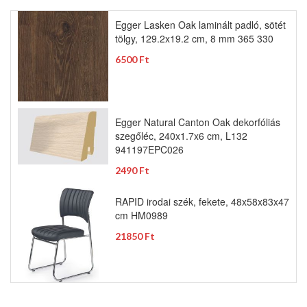
Egger Lasken Oak laminált padló, sötét
tölgy, 129.2x19.2 cm, 8 mm 365 330
6500 Ft
Egger Natural Canton Oak dekorfóliás
szegőléc, 240x1.7x6 cm, L132
941197EPC026
2490 Ft
RAPID irodai szék, fekete, 48x58x83x47
cm HM0989
21850 Ft