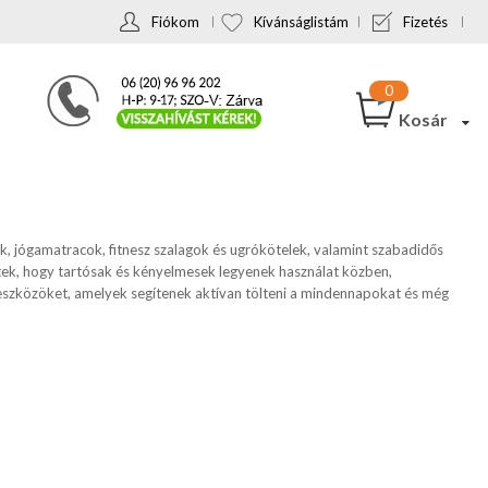
Fiókom
Kívánságlistám
Fizetés
Kosár
k, jógamatracok, fitnesz szalagok és ugrókötelek, valamint szabadidős
ltek, hogy tartósak és kényelmesek legyenek használat közben,
n eszközöket, amelyek segítenek aktívan tölteni a mindennapokat és még