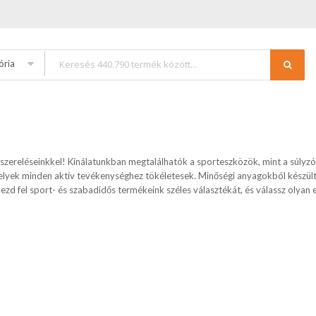
ória
szereléseinkkel! Kínálatunkban megtalálhatók a sporteszközök, mint a súlyzó
 amelyek minden aktív tevékenységhez tökéletesek. Minőségi anyagokból készü
dezd fel sport- és szabadidős termékeink széles választékát, és válassz olya