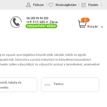
Fiókom
Kívánságlistám
Fizetés
Kosár
ng és squash sportágakhoz készült ütők, labdák, hálók és egyéb
pabíróak, biztosítva a precíz irányítást és kényelmes használatot.
eink széles választékát, és válaszd ki azokat a termékeket, amelyekkel
sütő, labda és
Tenisz
erelés