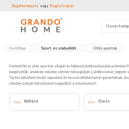
Bejelentkezés
Regisztráció
Összes kateg
Kezdőlap
Sport, és szabadidő
Ütős sportok
Fedezd fel az ütős sportok világát és fejleszd játéktudásodat prémium 
kiegészítők, amelyek minden szinten támogatják a játékosokat, legyen sz
Tartós labdáink kiváló tapadást és hosszú élettartamat garantálnak, h
minden pályán kihozhatod magadból a maximumot!
Billiárd
Darts