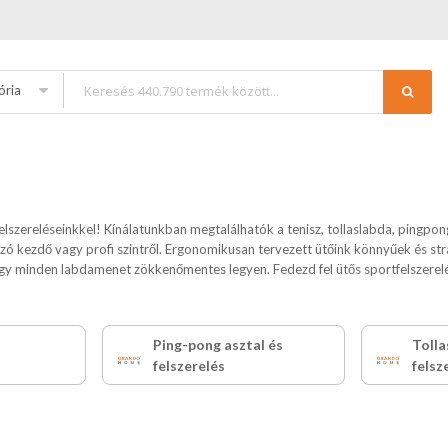
ória
felszereléseinkkel! Kínálatunkban megtalálhatók a tenisz, tollaslabda, pingpo
ó kezdő vagy profi szintről. Ergonomikusan tervezett ütőink könnyűek és stra
ogy minden labdamenet zökkenőmentes legyen. Fedezd fel ütős sportfelszerelés
Ping-pong asztal és
Tolla
felszerelés
felsz