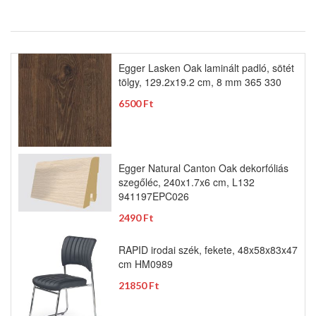
Egger Lasken Oak laminált padló, sötét
tölgy, 129.2x19.2 cm, 8 mm 365 330
6500 Ft
Egger Natural Canton Oak dekorfóliás
szegőléc, 240x1.7x6 cm, L132
941197EPC026
2490 Ft
RAPID irodai szék, fekete, 48x58x83x47
cm HM0989
21850 Ft