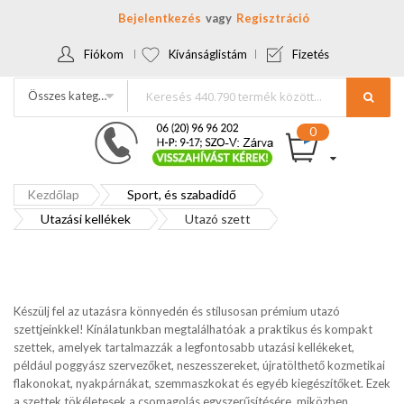
Bejelentkezés
Regisztráció
Fiókom
Kívánságlistám
Fizetés
Összes kategória
Kezdőlap
Sport, és szabadidő
Utazási kellékek
Utazó szett
Készülj fel az utazásra könnyedén és stílusosan prémium utazó
szettjeinkkel! Kínálatunkban megtalálhatóak a praktikus és kompakt
szettek, amelyek tartalmazzák a legfontosabb utazási kellékeket,
például poggyász szervezőket, neszesszereket, újratölthető kozmetikai
flakonokat, nyakpárnákat, szemmaszkokat és egyéb kiegészítőket. Ezek
a szettek tökéletesek a csomagolás egyszerűsítésére, miközben