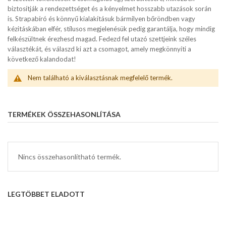
biztosítják a rendezettséget és a kényelmet hosszabb utazások során
is. Strapabíró és könnyű kialakításuk bármilyen bőröndben vagy
kézitáskában elfér, stílusos megjelenésük pedig garantálja, hogy mindig
felkészültnek érezhesd magad. Fedezd fel utazó szettjeink széles
választékát, és válaszd ki azt a csomagot, amely megkönnyíti a
következő kalandodat!
Nem található a kiválasztásnak megfelelő termék.
TERMÉKEK ÖSSZEHASONLÍTÁSA
Nincs összehasonlítható termék.
LEGTÖBBET ELADOTT