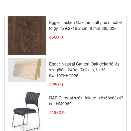
Egger Lasken Oak laminált padló, sötét
tölgy, 129.2x19.2 cm, 8 mm 365 330
6500 Ft
Egger Natural Canton Oak dekorfóliás
szegőléc, 240x1.7x6 cm, L132
941197EPC026
2490 Ft
RAPID irodai szék, fekete, 48x58x83x47
cm HM0989
21850 Ft