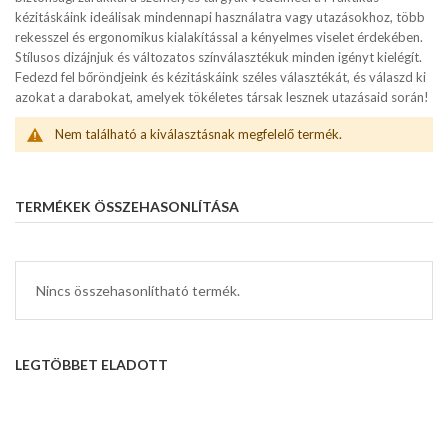
kézitáskáink ideálisak mindennapi használatra vagy utazásokhoz, több
rekesszel és ergonomikus kialakítással a kényelmes viselet érdekében.
Stílusos dizájnjuk és változatos színválasztékuk minden igényt kielégít.
Fedezd fel bőröndjeink és kézitáskáink széles választékát, és válaszd ki
azokat a darabokat, amelyek tökéletes társak lesznek utazásaid során!
Nem található a kiválasztásnak megfelelő termék.
TERMÉKEK ÖSSZEHASONLÍTÁSA
Nincs összehasonlítható termék.
LEGTÖBBET ELADOTT