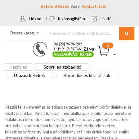
Bejelentkezés
Regisztráció
Fiókom
Kívánságlistám
Fizetés
Összes kategória
Kezdőlap
Sport, és szabadidő
Utazási kellékek
Bőröndök és kézi táskák
Készülj fel a kényelmes és stílusos utazásra prémium bőröndjeinkkel és
kézitáskáinkkal! Kínálatunkban megtalálhatóak a különböző méretű és
kialakítású bőröndök, amelyek könnyű, tartós anyagokból készültek,
biztosítva a hosszú távú használatot. Beépített kerekekkel és
teleszkópos fogantyúval a gördülékeny szállítás érdekében, valamint
biztonsági zárakkal a személyes tárgyak védelméért. Praktikus