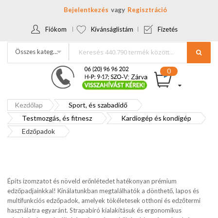
Bejelentkezés
Regisztráció
Fiókom
Kívánságlistám
Fizetés
Összes kategória
Kezdőlap
Sport, és szabadidő
Testmozgás, és fitnesz
Kardiogép és kondigép
Edzőpadok
Építs izomzatot és növeld erőnlétedet hatékonyan prémium
edzőpadjainkkal! Kínálatunkban megtalálhatók a dönthető, lapos és
multifunkciós edzőpadok, amelyek tökéletesek otthoni és edzőtermi
használatra egyaránt. Strapabíró kialakításuk és ergonomikus