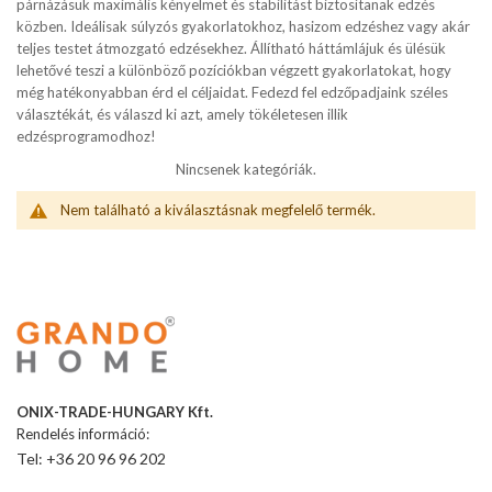
párnázásuk maximális kényelmet és stabilitást biztosítanak edzés
közben. Ideálisak súlyzós gyakorlatokhoz, hasizom edzéshez vagy akár
teljes testet átmozgató edzésekhez. Állítható háttámlájuk és ülésük
lehetővé teszi a különböző pozíciókban végzett gyakorlatokat, hogy
még hatékonyabban érd el céljaidat. Fedezd fel edzőpadjaink széles
választékát, és válaszd ki azt, amely tökéletesen illik
edzésprogramodhoz!
Nincsenek kategóriák.
Nem található a kiválasztásnak megfelelő termék.
ONIX-TRADE-HUNGARY Kft.
Rendelés információ:
Tel: +36 20 96 96 202