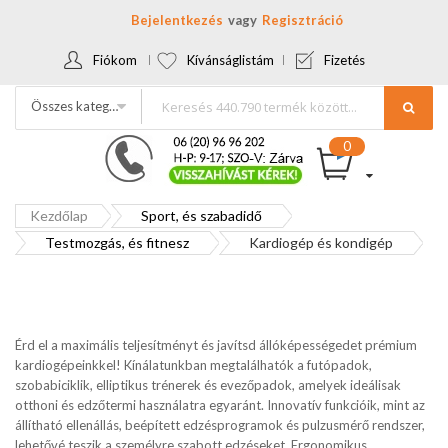
Bejelentkezés
Regisztráció
Fiókom
Kívánságlistám
Fizetés
Összes kategória
Kezdőlap
Sport, és szabadidő
Testmozgás, és fitnesz
Kardiogép és kondigép
Érd el a maximális teljesítményt és javítsd állóképességedet prémium
kardiogépeinkkel! Kínálatunkban megtalálhatók a futópadok,
szobabiciklik, elliptikus trénerek és evezőpadok, amelyek ideálisak
otthoni és edzőtermi használatra egyaránt. Innovatív funkcióik, mint az
állítható ellenállás, beépített edzésprogramok és pulzusmérő rendszer,
lehetővé teszik a személyre szabott edzéseket. Ergonomikus