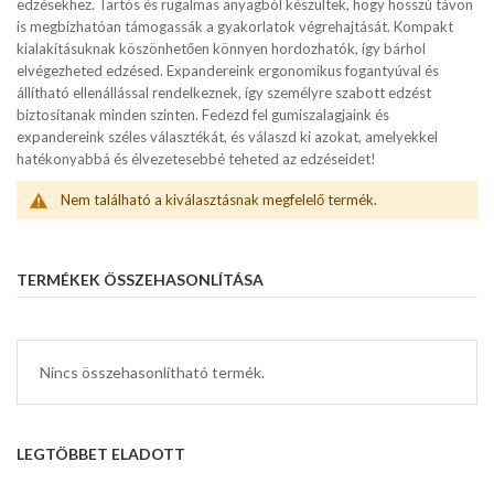
edzésekhez. Tartós és rugalmas anyagból készültek, hogy hosszú távon
is megbízhatóan támogassák a gyakorlatok végrehajtását. Kompakt
kialakításuknak köszönhetően könnyen hordozhatók, így bárhol
elvégezheted edzésed. Expandereink ergonomikus fogantyúval és
állítható ellenállással rendelkeznek, így személyre szabott edzést
biztosítanak minden szinten. Fedezd fel gumiszalagjaink és
expandereink széles választékát, és válaszd ki azokat, amelyekkel
hatékonyabbá és élvezetesebbé teheted az edzéseidet!
Nem található a kiválasztásnak megfelelő termék.
TERMÉKEK ÖSSZEHASONLÍTÁSA
Nincs összehasonlítható termék.
LEGTÖBBET ELADOTT