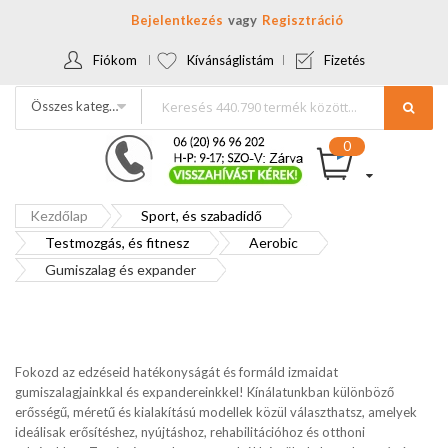
Bejelentkezés
Regisztráció
Fiókom
Kívánságlistám
Fizetés
Összes kategória
Kezdőlap
Sport, és szabadidő
Testmozgás, és fitnesz
Aerobic
Gumiszalag és expander
Fokozd az edzéseid hatékonyságát és formáld izmaidat
gumiszalagjainkkal és expandereinkkel! Kínálatunkban különböző
erősségű, méretű és kialakítású modellek közül választhatsz, amelyek
ideálisak erősítéshez, nyújtáshoz, rehabilitációhoz és otthoni