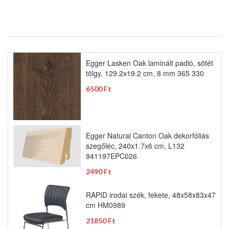
Egger Lasken Oak laminált padló, sötét
tölgy, 129.2x19.2 cm, 8 mm 365 330
6500 Ft
Egger Natural Canton Oak dekorfóliás
szegőléc, 240x1.7x6 cm, L132
941197EPC026
2490 Ft
RAPID irodai szék, fekete, 48x58x83x47
cm HM0989
21850 Ft