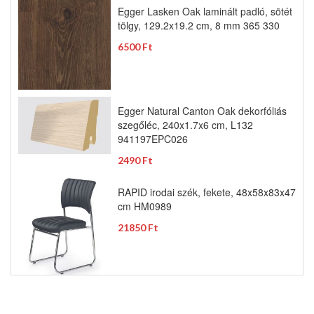
Egger Lasken Oak laminált padló, sötét
tölgy, 129.2x19.2 cm, 8 mm 365 330
6500 Ft
Egger Natural Canton Oak dekorfóliás
szegőléc, 240x1.7x6 cm, L132
941197EPC026
2490 Ft
RAPID irodai szék, fekete, 48x58x83x47
cm HM0989
21850 Ft