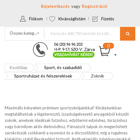
Bejelentkezés
Regisztráció
Fiókom
Kívánságlistám
Fizetés
Összes kategória
Kezdőlap
Sport, és szabadidő
Sportruházat és felszerelések
Zoknik
Maximális kényelem prémium sportzoknijainkkal! Kínálatunkban
megtalálhatóak a légáteresztő, izzadságelvezető anyagokból készült
zoknik, amelyek ideálisak futáshoz, edzőtermi edzéshez, túrázáshoz
vagy bármilyen aktív életmódhoz. Párnázott talpuk és megerősített
sarokrészük csökkenti a nyomást és a dörzsölődést, míg a rugalmas
kialakítás stabil illeszkedést biztosít. Antibakteriális tulajdonságokkal