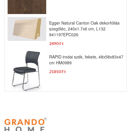
Egger Natural Canton Oak dekorfóliás
szegőléc, 240x1.7x6 cm, L132
941197EPC026
2490 Ft
RAPID irodai szék, fekete, 48x58x83x47
cm HM0989
21850 Ft