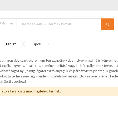
ória
Tenisz
Cipők
t magasabb szintre prémium teniszcipőinkkel, amelyek maximális kényelmet é
 cipők, legyen szó salakos, kemény borítású vagy beltéri pályákhoz tervezet
yíthatóságot nyújt, míg légáteresztő anyaguk és párnázott talpbetétjük gondo
okozta terhelésnek, így minden mozdulatod magabiztos és precíz lehet. Fedezd 
 játékstílusodhoz!
ható a kiválasztásnak megfelelő termék.