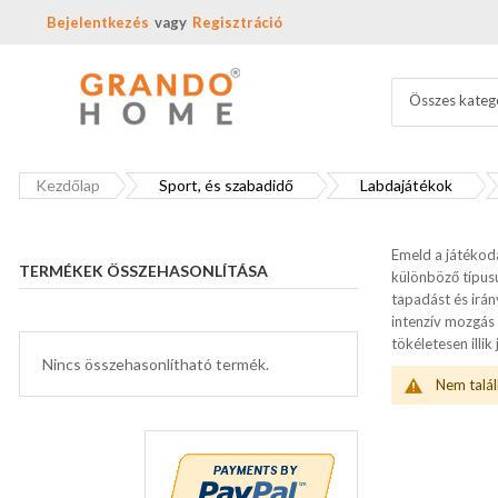
Bejelentkezés
Regisztráció
Összes kateg
Kezdőlap
Sport, és szabadidő
Labdajátékok
Emeld a játékoda
TERMÉKEK ÖSSZEHASONLÍTÁSA
különböző típusú
tapadást és irán
intenzív mozgás 
tökéletesen illik
Nincs összehasonlítható termék.
Nem talál