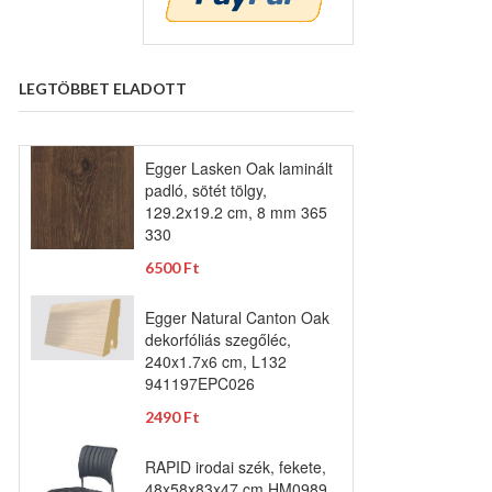
LEGTÖBBET ELADOTT
Egger Lasken Oak laminált
padló, sötét tölgy,
129.2x19.2 cm, 8 mm 365
330
6500 Ft
Egger Natural Canton Oak
dekorfóliás szegőléc,
240x1.7x6 cm, L132
941197EPC026
2490 Ft
RAPID irodai szék, fekete,
48x58x83x47 cm HM0989