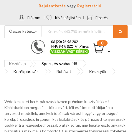
Bejelentkezés
Regisztráció
Fiókom
Kívánságlistám
Fizetés
Összes kategória
Kezdőlap
Sport, és szabadidő
Kerékpározás
Ruházat
Kesztyűk
Védd kezeidet kerékpározás közben prémium kesztyűinkkel!
Kínálatunkban megtalálhatók a nyári, téli és átmeneti időjárásra
tervezett modellek, amelyek ideálisak városi, hegyi vagy országúti
kerékpározáshoz. Ergonomikus kialakításuk és párnázott tenyérrészük
csökkenti a rezgéseket hosszabb utak során, míg légáteresztő anyaguk
biztosítja a maximális komfortot. Csúszásmentes fogórészeik tökéletes