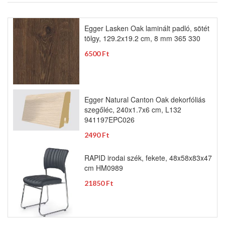
Egger Lasken Oak laminált padló, sötét
tölgy, 129.2x19.2 cm, 8 mm 365 330
6500 Ft
Egger Natural Canton Oak dekorfóliás
szegőléc, 240x1.7x6 cm, L132
941197EPC026
2490 Ft
RAPID irodai szék, fekete, 48x58x83x47
cm HM0989
21850 Ft