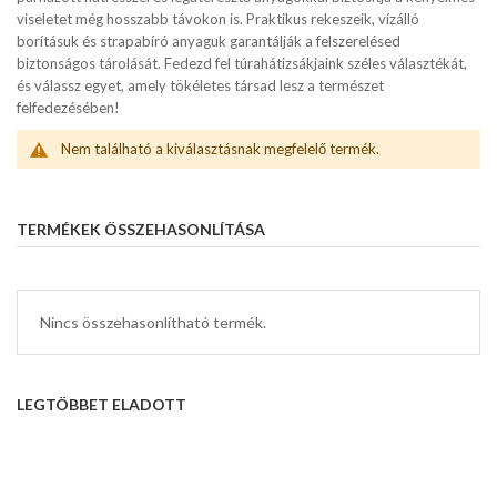
viseletet még hosszabb távokon is. Praktikus rekeszeik, vízálló
borításuk és strapabíró anyaguk garantálják a felszerelésed
biztonságos tárolását. Fedezd fel túrahátizsákjaink széles választékát,
és válassz egyet, amely tökéletes társad lesz a természet
felfedezésében!
Nem található a kiválasztásnak megfelelő termék.
TERMÉKEK ÖSSZEHASONLÍTÁSA
Nincs összehasonlítható termék.
LEGTÖBBET ELADOTT