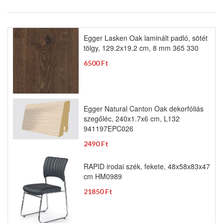
Egger Lasken Oak laminált padló, sötét
tölgy, 129.2x19.2 cm, 8 mm 365 330
6500 Ft
Egger Natural Canton Oak dekorfóliás
szegőléc, 240x1.7x6 cm, L132
941197EPC026
2490 Ft
RAPID irodai szék, fekete, 48x58x83x47
cm HM0989
21850 Ft