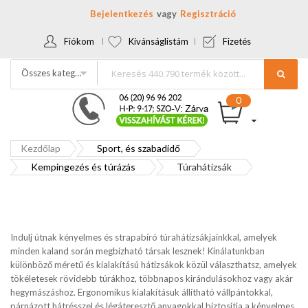
Bejelentkezés
Regisztráció
Fiókom
Kívánságlistám
Fizetés
Összes kategória
Kezdőlap
Sport, és szabadidő
Kempingezés és túrázás
Túrahátizsák
Indulj útnak kényelmes és strapabíró túrahátizsákjainkkal, amelyek
minden kaland során megbízható társak lesznek! Kínálatunkban
különböző méretű és kialakítású hátizsákok közül választhatsz, amelyek
tökéletesek rövidebb túrákhoz, többnapos kirándulásokhoz vagy akár
hegymászáshoz. Ergonomikus kialakításuk állítható vállpántokkal,
párnázott hátrésszel és légáteresztő anyagokkal biztosítja a kényelmes