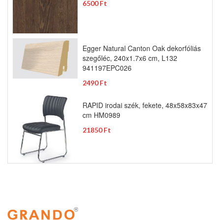
6500 Ft
Egger Natural Canton Oak dekorfóliás
szegőléc, 240x1.7x6 cm, L132
941197EPC026
2490 Ft
RAPID irodai szék, fekete, 48x58x83x47
cm HM0989
21850 Ft