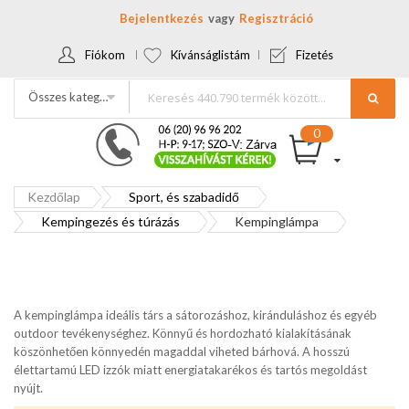
Bejelentkezés
Regisztráció
Fiókom
Kívánságlistám
Fizetés
Összes kategória
Kezdőlap
Sport, és szabadidő
Kempingezés és túrázás
Kempinglámpa
A kempinglámpa ideális társ a sátorozáshoz, kiránduláshoz és egyéb
outdoor tevékenységhez. Könnyű és hordozható kialakításának
köszönhetően könnyedén magaddal viheted bárhová. A hosszú
élettartamú LED izzók miatt energiatakarékos és tartós megoldást
nyújt.