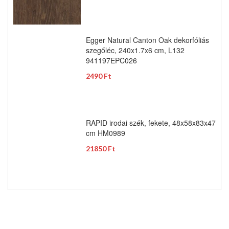
Egger Natural Canton Oak dekorfóliás
szegőléc, 240x1.7x6 cm, L132
941197EPC026
2490 Ft
RAPID irodai szék, fekete, 48x58x83x47
cm HM0989
21850 Ft