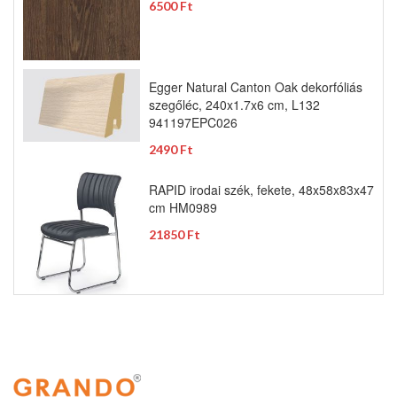
6500 Ft
Egger Natural Canton Oak dekorfóliás
szegőléc, 240x1.7x6 cm, L132
941197EPC026
2490 Ft
RAPID irodai szék, fekete, 48x58x83x47
cm HM0989
21850 Ft