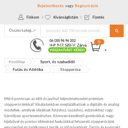
Bejelentkezés
Regisztráció
Fiókom
Kívánságlistám
Fizetés
Összes kategória
Kezdőlap
Sport, és szabadidő
Futás és Atlétika
Stopperóra
Mérd pontosan az időt és javítsd teljesítményedet prémium
stopperóráinkkal! Kínálatunkban megtalálhatóak a digitális és analóg
modellek, amelyek ideálisak futáshoz, úszáshoz, edzésekhez vagy
bármilyen sporteseményhez. Könnyen kezelhető gombokkal, nagy
kijelzővel és pontos időmérési funkciókkal felszerelt stopperóráink
egyszerűvé és hatékonnyá teszik az idő követését. Tartós és kompakt