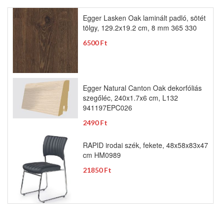
Egger Lasken Oak laminált padló, sötét
tölgy, 129.2x19.2 cm, 8 mm 365 330
6500 Ft
Egger Natural Canton Oak dekorfóliás
szegőléc, 240x1.7x6 cm, L132
941197EPC026
2490 Ft
RAPID irodai szék, fekete, 48x58x83x47
cm HM0989
21850 Ft