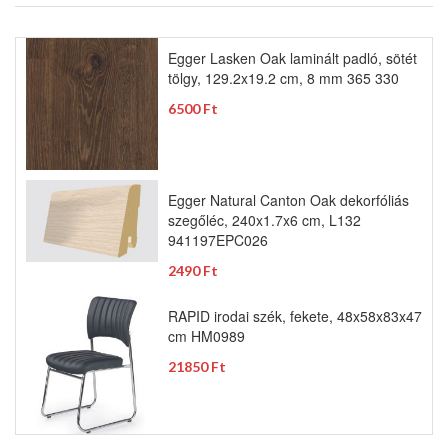
Egger Lasken Oak laminált padló, sötét
tölgy, 129.2x19.2 cm, 8 mm 365 330
6500 Ft
Egger Natural Canton Oak dekorfóliás
szegőléc, 240x1.7x6 cm, L132
941197EPC026
2490 Ft
RAPID irodai szék, fekete, 48x58x83x47
cm HM0989
21850 Ft