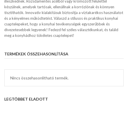
illeszkednek. Rozsdamentes acélból vagy krómozott felülettel
készülnek, amelyek tartósak, ellenállnak a korróziónak és könnyen
tisztíthatók. Innovatív kialakításuk biztosítja a víztakarékos használatot
és a kényelmes működtetést. Válaszd a stílusos és praktikus konyhai
csaptelepeket, hogy a konyhai tevékenységek egyszerűbbek és
élvezetesebbek legyenek! Fedezd fel széles választékunkat, és találd
meg a konyhádhoz tökéletes csaptelepet!
TERMÉKEK ÖSSZEHASONLÍTÁSA
Nincs összehasonlítható termék.
LEGTÖBBET ELADOTT