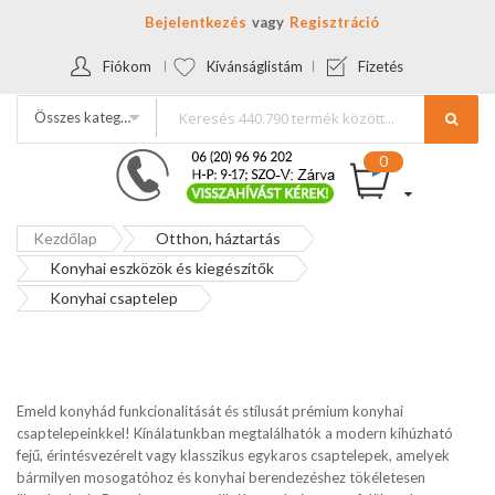
Bejelentkezés
Regisztráció
Fiókom
Kívánságlistám
Fizetés
Összes kategória
Kezdőlap
Otthon, háztartás
Konyhai eszközök és kiegészítők
Konyhai csaptelep
Emeld konyhád funkcionalitását és stílusát prémium konyhai
csaptelepeinkkel! Kínálatunkban megtalálhatók a modern kihúzható
fejű, érintésvezérelt vagy klasszikus egykaros csaptelepek, amelyek
bármilyen mosogatóhoz és konyhai berendezéshez tökéletesen