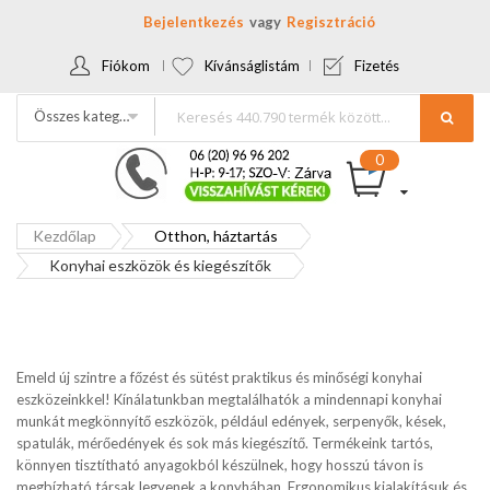
Bejelentkezés
Regisztráció
Fiókom
Kívánságlistám
Fizetés
Összes kategória
Kezdőlap
Otthon, háztartás
Konyhai eszközök és kiegészítők
Emeld új szintre a főzést és sütést praktikus és minőségi konyhai
eszközeinkkel! Kínálatunkban megtalálhatók a mindennapi konyhai
munkát megkönnyítő eszközök, például edények, serpenyők, kések,
spatulák, mérőedények és sok más kiegészítő. Termékeink tartós,
könnyen tisztítható anyagokból készülnek, hogy hosszú távon is
megbízható társak legyenek a konyhában. Ergonomikus kialakításuk és