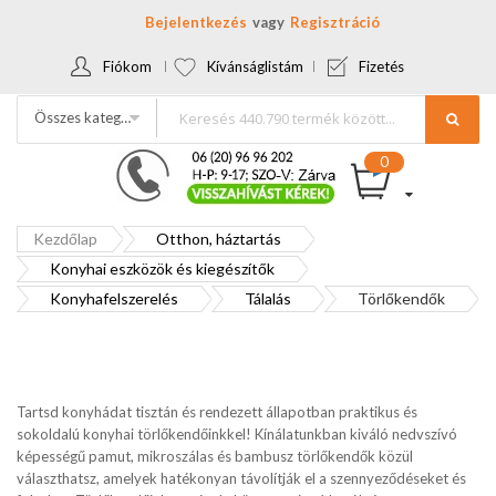
Bejelentkezés
Regisztráció
Fiókom
Kívánságlistám
Fizetés
Összes kategória
Kezdőlap
Otthon, háztartás
Konyhai eszközök és kiegészítők
Konyhafelszerelés
Tálalás
Törlőkendők
Tartsd konyhádat tisztán és rendezett állapotban praktikus és
sokoldalú konyhai törlőkendőinkkel! Kínálatunkban kiváló nedvszívó
képességű pamut, mikroszálas és bambusz törlőkendők közül
választhatsz, amelyek hatékonyan távolítják el a szennyeződéseket és