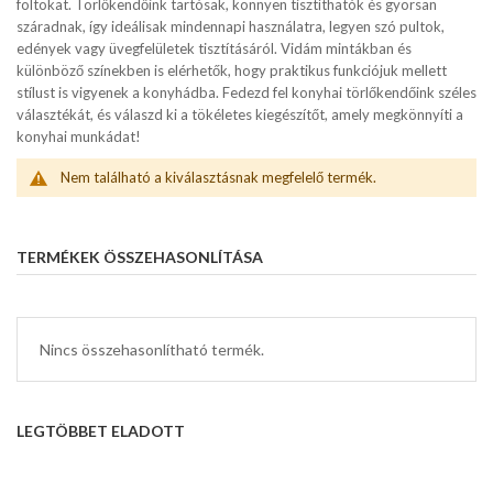
foltokat. Törlőkendőink tartósak, könnyen tisztíthatók és gyorsan
száradnak, így ideálisak mindennapi használatra, legyen szó pultok,
edények vagy üvegfelületek tisztításáról. Vidám mintákban és
különböző színekben is elérhetők, hogy praktikus funkciójuk mellett
stílust is vigyenek a konyhádba. Fedezd fel konyhai törlőkendőink széles
választékát, és válaszd ki a tökéletes kiegészítőt, amely megkönnyíti a
konyhai munkádat!
Nem található a kiválasztásnak megfelelő termék.
TERMÉKEK ÖSSZEHASONLÍTÁSA
Nincs összehasonlítható termék.
LEGTÖBBET ELADOTT