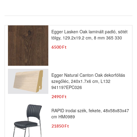
Egger Lasken Oak laminált padló, sötét
tölgy, 129.2x19.2 cm, 8 mm 365 330
6500 Ft
Egger Natural Canton Oak dekorfóliás
szegőléc, 240x1.7x6 cm, L132
941197EPC026
2490 Ft
RAPID irodai szék, fekete, 48x58x83x47
cm HM0989
21850 Ft