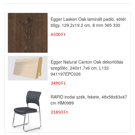
Egger Lasken Oak laminált padló, sötét
tölgy, 129.2x19.2 cm, 8 mm 365 330
6500 Ft
Egger Natural Canton Oak dekorfóliás
szegőléc, 240x1.7x6 cm, L132
941197EPC026
2490 Ft
RAPID irodai szék, fekete, 48x58x83x47
cm HM0989
21850 Ft