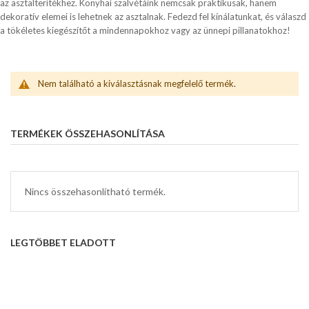
az asztalterítékhez. Konyhai szalvétáink nemcsak praktikusak, hanem
dekoratív elemei is lehetnek az asztalnak. Fedezd fel kínálatunkat, és válaszd
a tökéletes kiegészítőt a mindennapokhoz vagy az ünnepi pillanatokhoz!
Nem található a kiválasztásnak megfelelő termék.
TERMÉKEK ÖSSZEHASONLÍTÁSA
Nincs összehasonlítható termék.
LEGTÖBBET ELADOTT