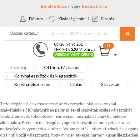
Bejelentkezés
Regisztráció
Fiókom
Kívánságlistám
Fizetés
Összes kategória
Kezdőlap
Otthon, háztartás
Konyhai eszközök és kiegészítők
Konyhafelszerelés
Tálalás
Szalvéták
Tedd elegánssá és kényelmessé az étkezéseket stílusos konyhai
szalvétáinkkal! Kínálatunkban papír és textil szalvéták széles választékát
találod, amelyek tökéletesek mindennapi használatra vagy különleges
alkalmakra. Prémium minőségű anyagokból készültek, amelyek tartósak,
nedvszívók és gyengédek a bőrrel. Vidám minták, letisztult színek és elegáns
dizájnok közül választhatsz, hogy minden étkezés harmonikusan illeszkedjen