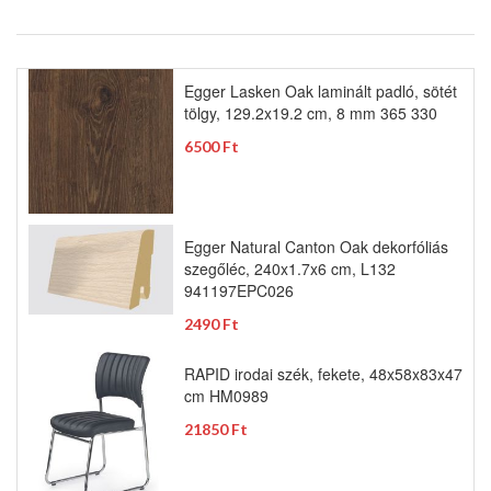
Egger Lasken Oak laminált padló, sötét
tölgy, 129.2x19.2 cm, 8 mm 365 330
6500 Ft
Egger Natural Canton Oak dekorfóliás
szegőléc, 240x1.7x6 cm, L132
941197EPC026
2490 Ft
RAPID irodai szék, fekete, 48x58x83x47
cm HM0989
21850 Ft