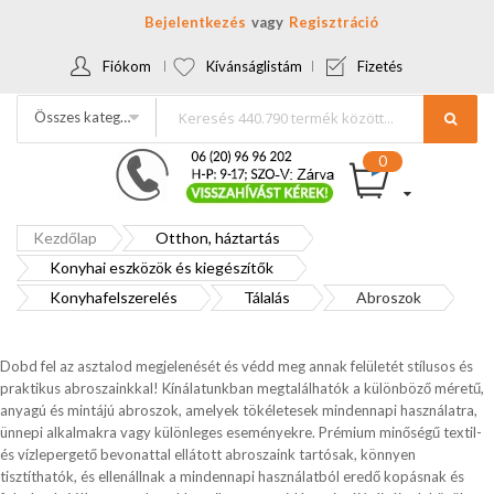
Bejelentkezés
Regisztráció
Fiókom
Kívánságlistám
Fizetés
Összes kategória
Kezdőlap
Otthon, háztartás
Konyhai eszközök és kiegészítők
Konyhafelszerelés
Tálalás
Abroszok
Dobd fel az asztalod megjelenését és védd meg annak felületét stílusos és
praktikus abroszainkkal! Kínálatunkban megtalálhatók a különböző méretű,
anyagú és mintájú abroszok, amelyek tökéletesek mindennapi használatra,
ünnepi alkalmakra vagy különleges eseményekre. Prémium minőségű textil-
és vízlepergető bevonattal ellátott abroszaink tartósak, könnyen
tisztíthatók, és ellenállnak a mindennapi használatból eredő kopásnak és