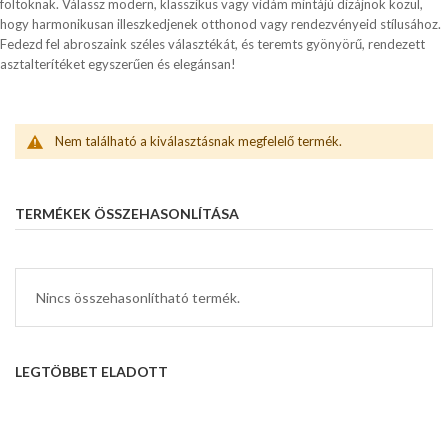
foltoknak. Válassz modern, klasszikus vagy vidám mintájú dizájnok közül,
hogy harmonikusan illeszkedjenek otthonod vagy rendezvényeid stílusához.
Fedezd fel abroszaink széles választékát, és teremts gyönyörű, rendezett
asztalterítéket egyszerűen és elegánsan!
Nem található a kiválasztásnak megfelelő termék.
TERMÉKEK ÖSSZEHASONLÍTÁSA
Nincs összehasonlítható termék.
LEGTÖBBET ELADOTT