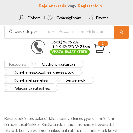
Bejelentkezés
Regisztráció
Fiókom
Kívánságlistám
Fizetés
Összes kategória
Kezdőlap
Otthon, háztartás
Konyhai eszközök és kiegészítők
Konyhafelszerelés
Serpenyők
Palacsintasütéshez
Készíts tökéletes palacsintákat könnyedén és gyorsan prémium
palacsintasütőinkkel! Kínálatunkban tapadásmentes bevonattal
ellátott, könnyű és ergonomikus kialakítású palacsintasütők közül