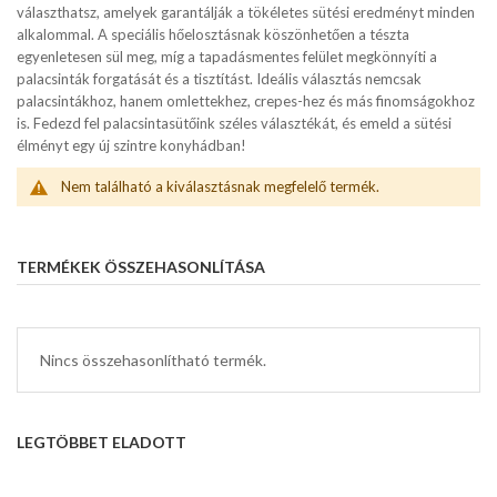
választhatsz, amelyek garantálják a tökéletes sütési eredményt minden
alkalommal. A speciális hőelosztásnak köszönhetően a tészta
egyenletesen sül meg, míg a tapadásmentes felület megkönnyíti a
palacsinták forgatását és a tisztítást. Ideális választás nemcsak
palacsintákhoz, hanem omlettekhez, crepes-hez és más finomságokhoz
is. Fedezd fel palacsintasütőink széles választékát, és emeld a sütési
élményt egy új szintre konyhádban!
Nem található a kiválasztásnak megfelelő termék.
TERMÉKEK ÖSSZEHASONLÍTÁSA
Nincs összehasonlítható termék.
LEGTÖBBET ELADOTT