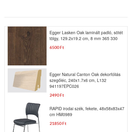
Egger Lasken Oak laminált padló, sötét
tölgy, 129.2x19.2 cm, 8 mm 365 330
6500 Ft
Egger Natural Canton Oak dekorfóliás
szegőléc, 240x1.7x6 cm, L132
941197EPC026
2490 Ft
RAPID irodai szék, fekete, 48x58x83x47
cm HM0989
21850 Ft