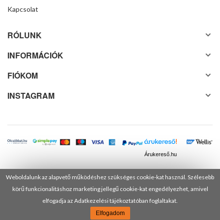
Kapcsolat
RÓLUNK
INFORMÁCIÓK
FIÓKOM
INSTAGRAM
Árukereső.hu
Weboldalunk az alapvető működéshez szükséges cookie-kat használ. Szélesebb
körű funkcionalitáshoz marketing jellegű cookie-kat engedélyezhet, amivel
© 2025 Minden jog fenntartva! DANUSA Hungary Kft.
elfogadja az Adatkezelési tájékoztatóban foglaltakat.
Elfogadom