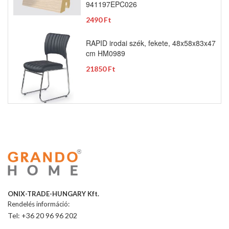
941197EPC026
2490 Ft
RAPID irodai szék, fekete, 48x58x83x47
cm HM0989
21850 Ft
ONIX-TRADE-HUNGARY Kft.
Rendelés információ:
Tel: +36 20 96 96 202