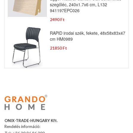
szegőléc, 240x1.7x6 cm, L132
941197EPC026
2490 Ft
RAPID irodai szék, fekete, 48x58x83x47
cm HM0989
21850 Ft
ONIX-TRADE-HUNGARY Kft.
Rendelés információ: