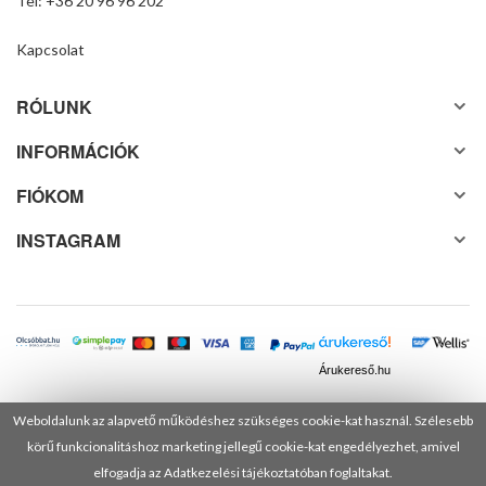
Tel: +36 20 96 96 202
Kapcsolat
RÓLUNK
INFORMÁCIÓK
FIÓKOM
INSTAGRAM
Árukereső.hu
Weboldalunk az alapvető működéshez szükséges cookie-kat használ. Szélesebb
körű funkcionalitáshoz marketing jellegű cookie-kat engedélyezhet, amivel
© 2025 Minden jog fenntartva! DANUSA Hungary Kft.
elfogadja az Adatkezelési tájékoztatóban foglaltakat.