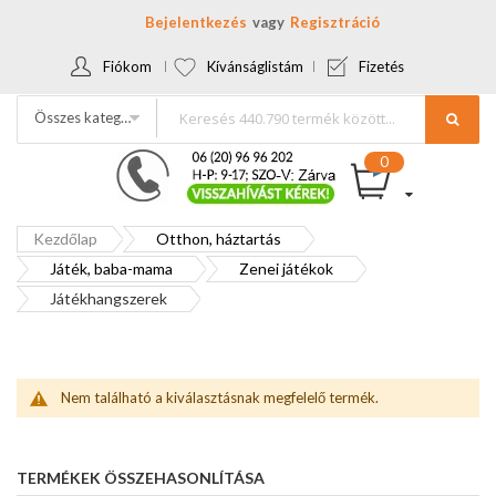
Bejelentkezés
Regisztráció
Fiókom
Kívánságlistám
Fizetés
Összes kategória
Kezdőlap
Otthon, háztartás
Játék, baba-mama
Zenei játékok
Játékhangszerek
Nem található a kiválasztásnak megfelelő termék.
TERMÉKEK ÖSSZEHASONLÍTÁSA