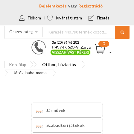
Bejelentkezés
Regisztráció
Fiókom
Kívánságlistám
Fizetés
Összes kategória
Kezdőlap
Otthon, háztartás
Játék, baba-mama
Járművek
Szabadtéri játékok