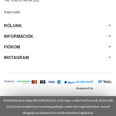
Tel: +36 20 96 96 202
Kapcsolat
RÓLUNK
INFORMÁCIÓK
FIÓKOM
INSTAGRAM
Árukereső.hu
Weboldalunk az alapvető működéshez szükséges cookie-kat használ. Szélesebb
körű funkcionalitáshoz marketing jellegű cookie-kat engedélyezhet, amivel
© 2025 Minden jog fenntartva! DANUSA Hungary Kft.
elfogadja az Adatkezelési tájékoztatóban foglaltakat.