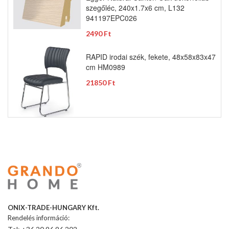
szegőléc, 240x1.7x6 cm, L132
941197EPC026
2490 Ft
RAPID irodai szék, fekete, 48x58x83x47
cm HM0989
21850 Ft
ONIX-TRADE-HUNGARY Kft.
Rendelés információ: