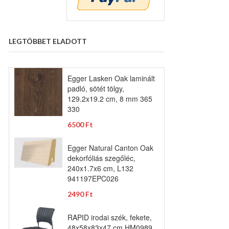
LEGTÖBBET ELADOTT
Egger Lasken Oak laminált
padló, sötét tölgy,
129.2x19.2 cm, 8 mm 365
330
6500 Ft
Egger Natural Canton Oak
dekorfóliás szegőléc,
240x1.7x6 cm, L132
941197EPC026
2490 Ft
RAPID irodai szék, fekete,
48x58x83x47 cm HM0989