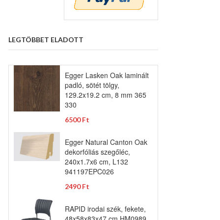
LEGTÖBBET ELADOTT
Egger Lasken Oak laminált
padló, sötét tölgy,
129.2x19.2 cm, 8 mm 365
330
6500 Ft
Egger Natural Canton Oak
dekorfóliás szegőléc,
240x1.7x6 cm, L132
941197EPC026
2490 Ft
RAPID irodai szék, fekete,
48x58x83x47 cm HM0989