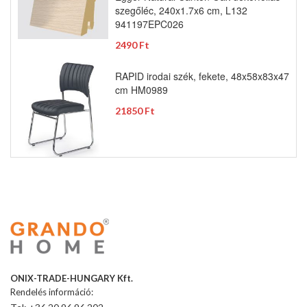
szegőléc, 240x1.7x6 cm, L132
941197EPC026
2490 Ft
RAPID irodai szék, fekete, 48x58x83x47
cm HM0989
21850 Ft
ONIX-TRADE-HUNGARY Kft.
Rendelés információ: