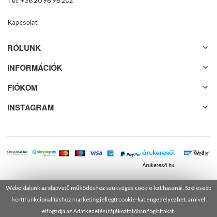
Tel: +36 20 96 96 202
Kapcsolat
RÓLUNK
INFORMÁCIÓK
FIÓKOM
INSTAGRAM
Árukereső.hu
Weboldalunk az alapvető működéshez szükséges cookie-kat használ. Szélesebb
körű funkcionalitáshoz marketing jellegű cookie-kat engedélyezhet, amivel
© 2025 Minden jog fenntartva! DANUSA Hungary Kft.
elfogadja az Adatkezelési tájékoztatóban foglaltakat.