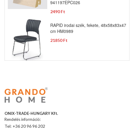
941197EPC026
2490 Ft
RAPID irodai szék, fekete, 48x58x83x47
cm HM0989
21850 Ft
ONIX-TRADE-HUNGARY Kft.
Rendelés információ:
Tel: +36 20 96 96 202