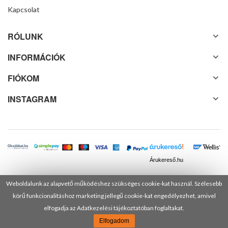
Kapcsolat
RÓLUNK
INFORMÁCIÓK
FIÓKOM
INSTAGRAM
Árukereső.hu
Weboldalunk az alapvető működéshez szükséges cookie-kat használ. Szélesebb
körű funkcionalitáshoz marketing jellegű cookie-kat engedélyezhet, amivel
© 2025 Minden jog fenntartva! DANUSA Hungary Kft.
elfogadja az Adatkezelési tájékoztatóban foglaltakat.
Elfogadom