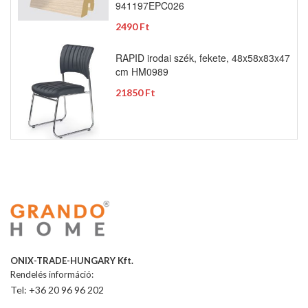
941197EPC026
2490 Ft
RAPID irodai szék, fekete, 48x58x83x47
cm HM0989
21850 Ft
ONIX-TRADE-HUNGARY Kft.
Rendelés információ:
Tel: +36 20 96 96 202