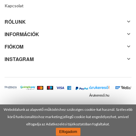
Kapcsolat
RÓLUNK
INFORMÁCIÓK
FIÓKOM
INSTAGRAM
Árukereső.hu
Weboldalunk az alapvető működéshez szükséges cookie-kat használ. Szélesebb
körű funkcionalitáshoz marketing jellegű cookie-kat engedélyezhet, amivel
© 2025 Minden jog fenntartva! DANUSA Hungary Kft.
elfogadja az Adatkezelési tájékoztatóban foglaltakat.
Elfogadom