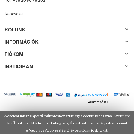
Tel: +36 20 96 96 202
Kapcsolat
RÓLUNK
INFORMÁCIÓK
FIÓKOM
INSTAGRAM
Árukereső.hu
Weboldalunk az alapvető működéshez szükséges cookie-kat használ. Szélesebb
körű funkcionalitáshoz marketing jellegű cookie-kat engedélyezhet, amivel
© 2025 Minden jog fenntartva! DANUSA Hungary Kft.
elfogadja az Adatkezelési tájékoztatóban foglaltakat.