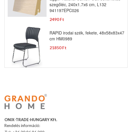
szegőléc, 240x1.7x6 cm, L132
941197EPC026
2490 Ft
RAPID irodai szék, fekete, 48x58x83x47
cm HM0989
21850 Ft
ONIX-TRADE-HUNGARY Kft.
Rendelés információ: