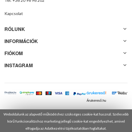
Tel: +36 20 96 96 202
Kapcsolat
RÓLUNK
INFORMÁCIÓK
FIÓKOM
INSTAGRAM
Árukereső.hu
Weboldalunk az alapvető működéshez szükséges cookie-kat használ. Szélesebb
körű funkcionalitáshoz marketing jellegű cookie-kat engedélyezhet, amivel
© 2025 Minden jog fenntartva! DANUSA Hungary Kft.
elfogadja az Adatkezelési tájékoztatóban foglaltakat.