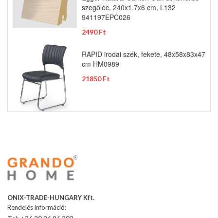
szegőléc, 240x1.7x6 cm, L132
941197EPC026
2490 Ft
RAPID irodai szék, fekete, 48x58x83x47
cm HM0989
21850 Ft
ONIX-TRADE-HUNGARY Kft.
Rendelés információ: