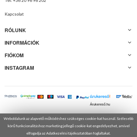
Tel: +36 20 96 96 202
Kapcsolat
RÓLUNK
INFORMÁCIÓK
FIÓKOM
INSTAGRAM
Árukereső.hu
Weboldalunk az alapvető működéshez szükséges cookie-kat használ. Szélesebb
körű funkcionalitáshoz marketing jellegű cookie-kat engedélyezhet, amivel
© 2025 Minden jog fenntartva! DANUSA Hungary Kft.
elfogadja az Adatkezelési tájékoztatóban foglaltakat.