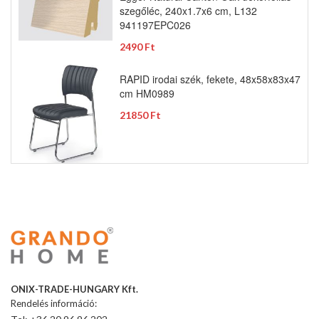
szegőléc, 240x1.7x6 cm, L132
941197EPC026
2490 Ft
RAPID irodai szék, fekete, 48x58x83x47
cm HM0989
21850 Ft
ONIX-TRADE-HUNGARY Kft.
Rendelés információ: