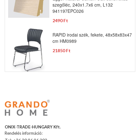
szegőléc, 240x1.7x6 cm, L132
941197EPC026
2490 Ft
RAPID irodai szék, fekete, 48x58x83x47
cm HM0989
21850 Ft
ONIX-TRADE-HUNGARY Kft.
Rendelés információ: