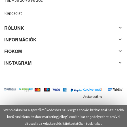
Tel: +36 20 96 96 202
Kapcsolat
RÓLUNK
INFORMÁCIÓK
FIÓKOM
INSTAGRAM
Árukereső.hu
Weboldalunk az alapvető működéshez szükséges cookie-kat használ. Szélesebb
körű funkcionalitáshoz marketing jellegű cookie-kat engedélyezhet, amivel
© 2025 Minden jog fenntartva! DANUSA Hungary Kft.
elfogadja az Adatkezelési tájékoztatóban foglaltakat.