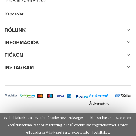
Tel: +36 20 96 96 202
Kapcsolat
RÓLUNK
INFORMÁCIÓK
FIÓKOM
INSTAGRAM
Árukereső.hu
Weboldalunk az alapvető működéshez szükséges cookie-kat használ. Szélesebb
körű funkcionalitáshoz marketing jellegű cookie-kat engedélyezhet, amivel
© 2025 Minden jog fenntartva! DANUSA Hungary Kft.
elfogadja az Adatkezelési tájékoztatóban foglaltakat.