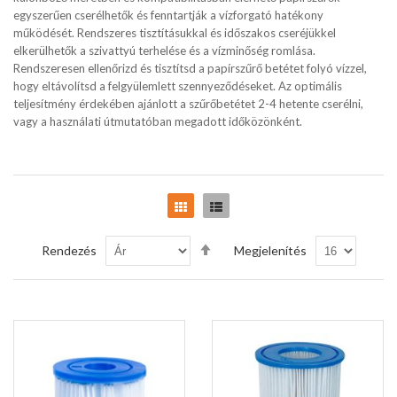
egyszerűen cserélhetők és fenntartják a vízforgató hatékony
működését. Rendszeres tisztításukkal és időszakos cseréjükkel
elkerülhetők a szivattyú terhelése és a vízminőség romlása.
Rendszeresen ellenőrizd és tisztítsd a papírszűrő betétet folyó vízzel,
hogy eltávolítsd a felgyülemlett szennyeződéseket. Az optimális
teljesítmény érdekében ajánlott a szűrőbetétet 2-4 hetente cserélni,
vagy a használati útmutatóban megadott időközönként.
Rács
Lista
Csökkenő
Rendezés
Megjelenítés
sorrendbe