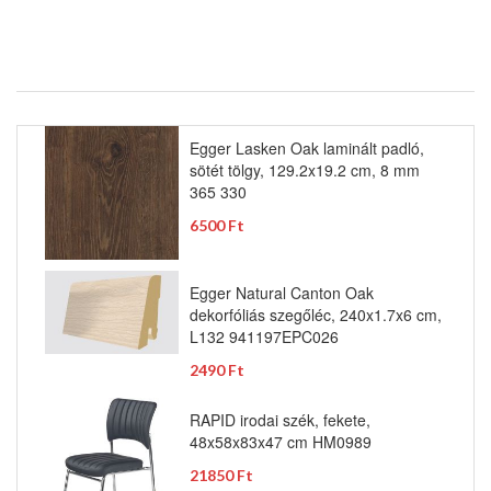
Egger Lasken Oak laminált padló,
sötét tölgy, 129.2x19.2 cm, 8 mm
365 330
6500 Ft
Egger Natural Canton Oak
dekorfóliás szegőléc, 240x1.7x6 cm,
L132 941197EPC026
2490 Ft
RAPID irodai szék, fekete,
48x58x83x47 cm HM0989
21850 Ft