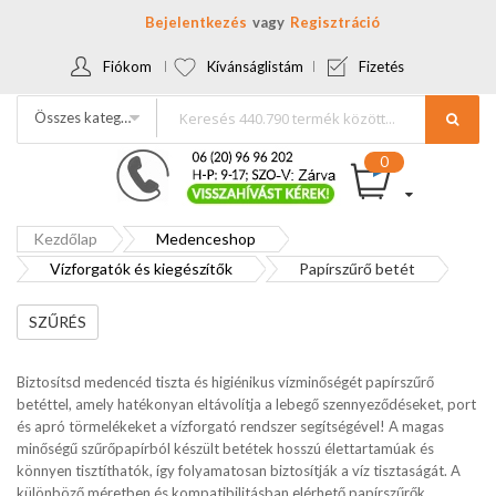
Bejelentkezés
Regisztráció
Fiókom
Kívánságlistám
Fizetés
Összes kategória
Kezdőlap
Medenceshop
Vízforgatók és kiegészítők
Papírszűrő betét
SZŰRÉS
Biztosítsd medencéd tiszta és higiénikus vízminőségét papírszűrő
betéttel, amely hatékonyan eltávolítja a lebegő szennyeződéseket, port
és apró törmelékeket a vízforgató rendszer segítségével! A magas
minőségű szűrőpapírból készült betétek hosszú élettartamúak és
könnyen tisztíthatók, így folyamatosan biztosítják a víz tisztaságát. A
különböző méretben és kompatibilitásban elérhető papírszűrők