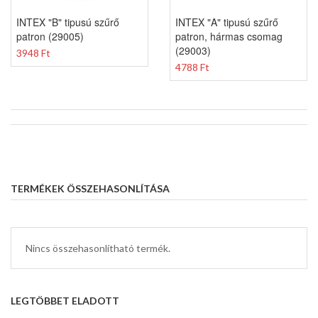
INTEX "B" tipusú szűrő
INTEX "A" tipusú szűrő
patron (29005)
patron, hármas csomag
(29003)
3948 Ft
4788 Ft
TERMÉKEK ÖSSZEHASONLÍTÁSA
Nincs összehasonlítható termék.
LEGTÖBBET ELADOTT