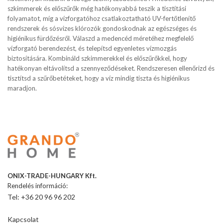
szkimmerek és előszűrők még hatékonyabbá teszik a tisztítási
folyamatot, míg a vízforgatóhoz csatlakoztatható UV-fertőtlenítő
rendszerek és sósvizes klórozók gondoskodnak az egészséges és
higiénikus fürdőzésről. Válaszd a medencéd méretéhez megfelelő
vízforgató berendezést, és telepítsd egyenletes vízmozgás
biztosítására. Kombináld szkimmerekkel és előszűrőkkel, hogy
hatékonyan eltávolítsd a szennyeződéseket. Rendszeresen ellenőrizd és
tisztítsd a szűrőbetéteket, hogy a víz mindig tiszta és higiénikus
maradjon.
ONIX-TRADE-HUNGARY Kft.
Rendelés információ:
Tel: +36 20 96 96 202
Kapcsolat