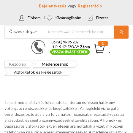
Bejelentkezés
Regisztráció
Fiókom
Kívánságlistám
Fizetés
Összes kategória
Kezdőlap
Medenceshop
Vízforgatók és kiegészítők
Tartsd medencéd vizét folyamatosan tisztán és frissen hatékony
vízforgató rendszerekkel és kiegészítőkkel! A megfelelő vízforgató
berendezés biztosítja a víz folyamatos mozgását, megakadályozza az
algásodást, és segít a szennyeződések eltávolításában. A homok- és
papírszűrős vízforgatók egyenletesen áramoltatják a vizet, miközben
hatékonyan kiszűrik a lebegő szennyeződéseket. A medence szivattyúk,