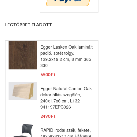
LEGTÖBBET ELADOTT
Egger Lasken Oak laminált
padló, sötét tölgy,
129.2x19.2 cm, 8 mm 365
330
6500 Ft
Egger Natural Canton Oak
dekorfóliás szegőléc,
240x1.7x6 cm, L132
941197EPC026
2490 Ft
RAPID irodai szék, fekete,
48x58x83x47 cm HM0989