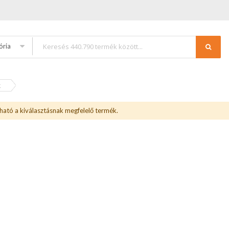
ória
k
ható a kiválasztásnak megfelelő termék.