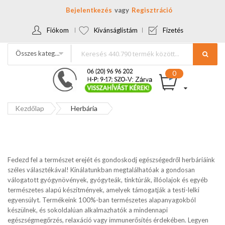
Bejelentkezés
Regisztráció
Fiókom
Kívánságlistám
Fizetés
Összes kategória
Kezdőlap
Herbária
Fedezd fel a természet erejét és gondoskodj egészségedről herbáriáink
széles választékával! Kínálatunkban megtalálhatóak a gondosan
válogatott gyógynövények, gyógyteák, tinktúrák, illóolajok és egyéb
természetes alapú készítmények, amelyek támogatják a testi-lelki
egyensúlyt. Termékeink 100%-ban természetes alapanyagokból
készülnek, és sokoldalúan alkalmazhatók a mindennapi
egészségmegőrzés, relaxáció vagy immunerősítés érdekében. Legyen