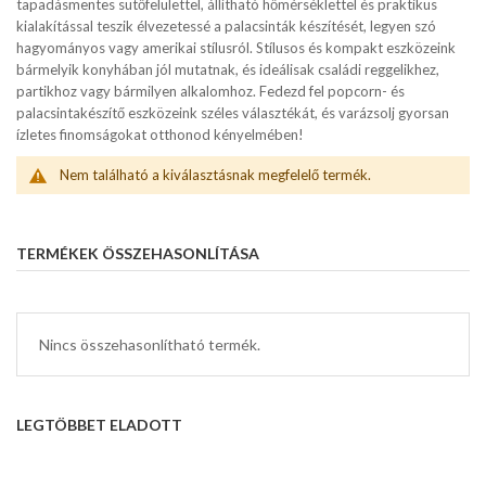
tapadásmentes sütőfelülettel, állítható hőmérséklettel és praktikus
kialakítással teszik élvezetessé a palacsinták készítését, legyen szó
hagyományos vagy amerikai stílusról. Stílusos és kompakt eszközeink
bármelyik konyhában jól mutatnak, és ideálisak családi reggelikhez,
partikhoz vagy bármilyen alkalomhoz. Fedezd fel popcorn- és
palacsintakészítő eszközeink széles választékát, és varázsolj gyorsan
ízletes finomságokat otthonod kényelmében!
Nem található a kiválasztásnak megfelelő termék.
TERMÉKEK ÖSSZEHASONLÍTÁSA
Nincs összehasonlítható termék.
LEGTÖBBET ELADOTT