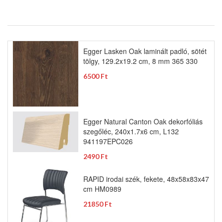
Egger Lasken Oak laminált padló, sötét
tölgy, 129.2x19.2 cm, 8 mm 365 330
6500 Ft
Egger Natural Canton Oak dekorfóliás
szegőléc, 240x1.7x6 cm, L132
941197EPC026
2490 Ft
RAPID irodai szék, fekete, 48x58x83x47
cm HM0989
21850 Ft