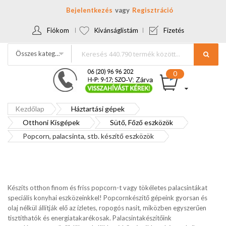
Bejelentkezés
Regisztráció
Fiókom
Kívánságlistám
Fizetés
Összes kategória
Kezdőlap
Háztartási gépek
Otthoni Kisgépek
Sütő, Főző eszközök
Popcorn, palacsinta, stb. készítő eszközök
Készíts otthon finom és friss popcorn-t vagy tökéletes palacsintákat
speciális konyhai eszközeinkkel! Popcornkészítő gépeink gyorsan és
olaj nélkül állítják elő az ízletes, ropogós nasit, miközben egyszerűen
tisztíthatók és energiatakarékosak. Palacsintakészítőink